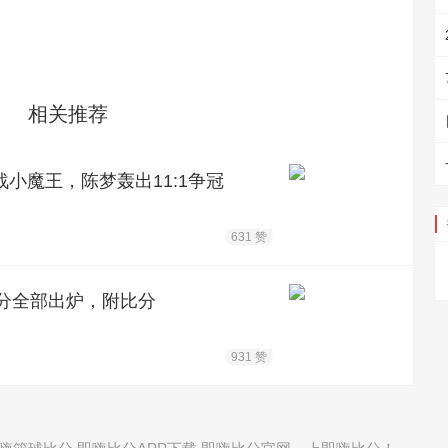
相关推荐
小魔王，陈梦轰出11:1争冠
631 赞
比分全部出炉，附比分
931 赞