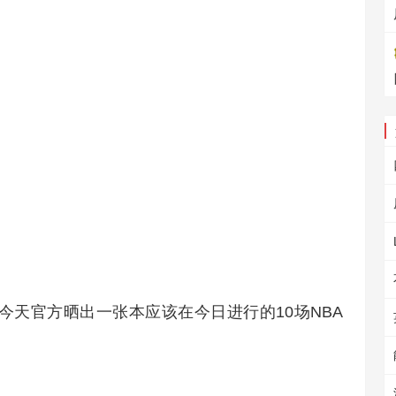
K20今天官方晒出一张本应该在今日进行的10场NBA