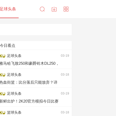
足球头条
今日看点
足球头条
03-19
雅马哈飞致250和豪爵铃木DL250，
足球头条
03-18
热血街篮：比分落后只能放弃？详
足球头条
03-19
新鲜出炉！2K20官方模拟今日比赛
篮球头条
03-18