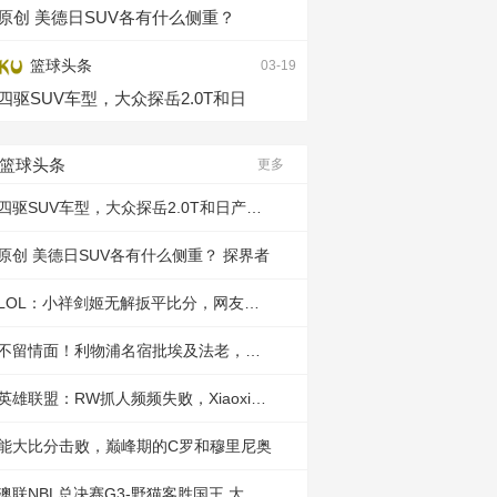
原创 美德日SUV各有什么侧重？
篮球头条
03-19
四驱SUV车型，大众探岳2.0T和日
篮球头条
更多
四驱SUV车型，大众探岳2.0T和日产奇骏2
原创 美德日SUV各有什么侧重？ 探界者
LOL：小祥剑姬无解扳平比分，网友调侃
不留情面！利物浦名宿批埃及法老，数据
英雄联盟：RW抓人频频失败，Xiaoxiang
能大比分击败，巅峰期的C罗和穆里尼奥
澳联NBL总决赛G3-野猫客胜国王 大比分2