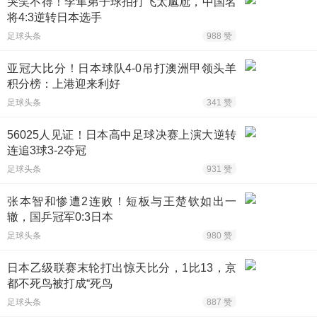
哭笑不得！李隼弟子球拍打飞太尴尬，中国名
将4:3逆转日本选手
足球头条
988 赞
亚冠大比分！日本球队4-0吊打澳洲甲领头羊
积分榜：上港迎来利好
足球头条
341 赞
56025人见证！日本高中足球决赛上演大逆转
连追3球3-2夺冠
足球头条
931 赞
张本智和惨遭2连败！短板与王楚钦如出一
辙，国乒冠军0:3日本
足球头条
980 赞
日本乙级联赛末轮打出惊天比分，1比13，京
都不死鸟被打成“死鸟
足球头条
887 赞