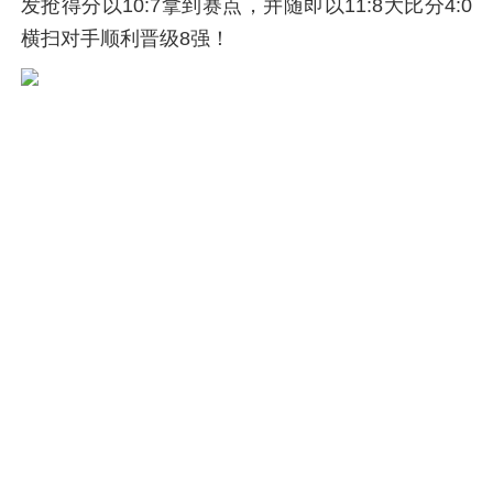
发抢得分以10:7拿到赛点，并随即以11:8大比分4:0
横扫对手顺利晋级8强！