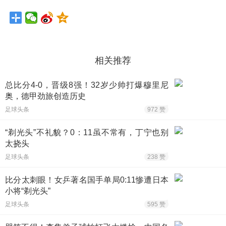
相关推荐
总比分4-0，晋级8强！32岁少帅打爆穆里尼
奥，德甲劲旅创造历史
足球头条
972 赞
“剃光头”不礼貌？0：11虽不常有，丁宁也别
太挠头
足球头条
238 赞
比分太刺眼！女乒著名国手单局0:11惨遭日本
小将“剃光头”
足球头条
595 赞