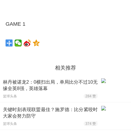
GAME 1
相关推荐
林丹被谌龙2：0横扫出局，单局比分不过10无
缘全英8强，英雄落幕
篮球头条
284 赞
关键时刻表现联盟最佳？施罗德：比分紧咬时
大家会努力防守
篮球头条
374 赞