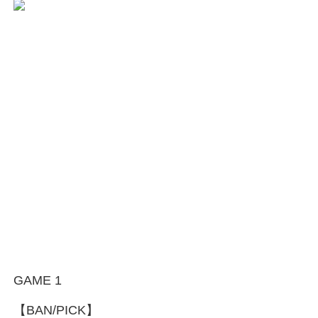
GAME 1
【BAN/PICK】