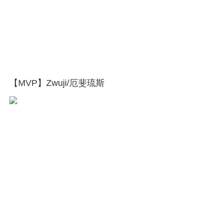
【MVP】Zwuji/厄斐琉斯