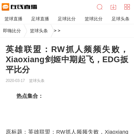
篮球直播
足球直播
足球比分
篮球比分
足球头条
即嗨比分
篮球头条
>
>
英雄联盟：RW抓人频频失败，
Xiaoxiang剑姬中期起飞，EDG扳
平比分
2020-03-17
篮球头条
热点集合：
原标题：英雄联盟：RW抓人频频失败，Xiaoxiang