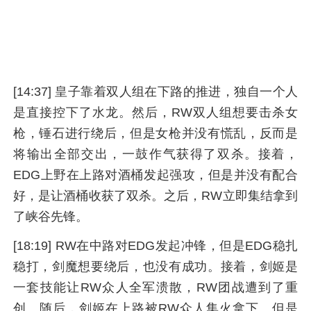
[14:37] 皇子靠着双人组在下路的推进，独自一个人
是直接控下了水龙。然后，RW双人组想要击杀女
枪，锤石进行绕后，但是女枪并没有慌乱，反而是
将输出全部交出，一鼓作气获得了双杀。接着，
EDG上野在上路对酒桶发起强攻，但是并没有配合
好，是让酒桶收获了双杀。之后，RW立即集结拿到
了峡谷先锋。
[18:19] RW在中路对EDG发起冲锋，但是EDG稳扎
稳打，剑魔想要绕后，也没有成功。接着，剑姬是
一套技能让RW众人全军溃散，RW团战遭到了重
创。随后，剑姬在上路被RW众人集火拿下。但是