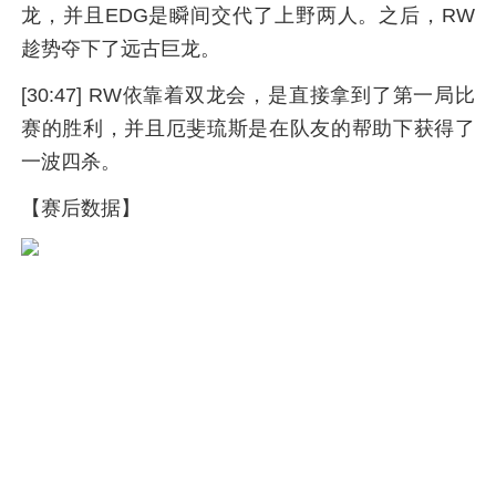
龙，并且EDG是瞬间交代了上野两人。之后，RW
趁势夺下了远古巨龙。
[30:47] RW依靠着双龙会，是直接拿到了第一局比
赛的胜利，并且厄斐琉斯是在队友的帮助下获得了
一波四杀。
【赛后数据】