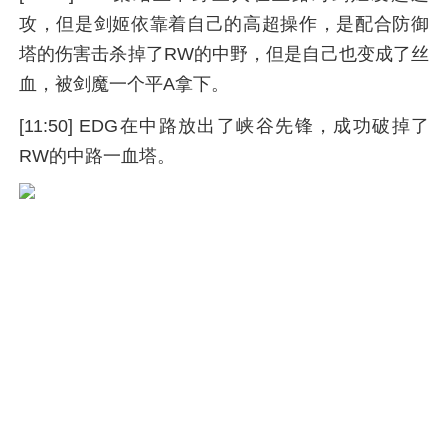
攻，但是剑姬依靠着自己的高超操作，是配合防御
塔的伤害击杀掉了RW的中野，但是自己也变成了丝
血，被剑魔一个平A拿下。
[11:50] EDG在中路放出了峡谷先锋，成功破掉了
RW的中路一血塔。