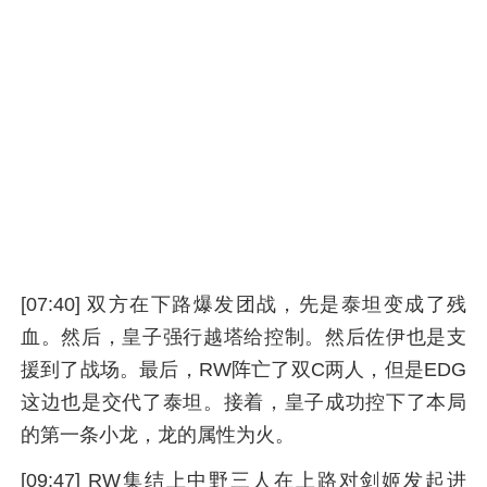
[07:40] 双方在下路爆发团战，先是泰坦变成了残
血。然后，皇子强行越塔给控制。然后佐伊也是支
援到了战场。最后，RW阵亡了双C两人，但是EDG
这边也是交代了泰坦。接着，皇子成功控下了本局
的第一条小龙，龙的属性为火。
[09:47] RW集结上中野三人在上路对剑姬发起进