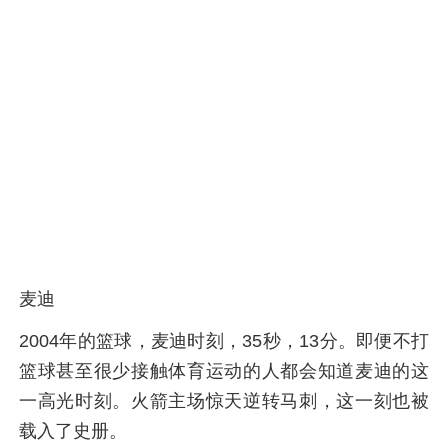
麦迪
2004年的篮球，麦迪时刻，35秒，13分。即便不打
篮球甚至很少接触体育运动的人都会知道麦迪的这
一高光时刻。火箭主场惊天逆转马刺，这一刻也被
载入了史册。