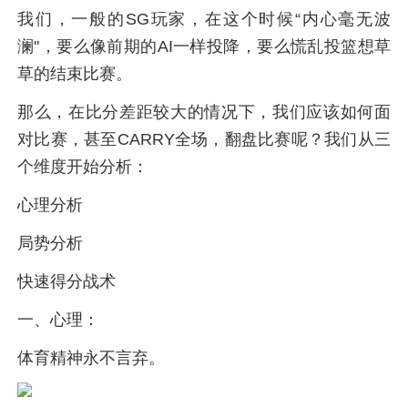
我们，一般的SG玩家，在这个时候“内心毫无波
澜"，要么像前期的AI一样投降，要么慌乱投篮想草
草的结束比赛。
那么，在比分差距较大的情况下，我们应该如何面
对比赛，甚至CARRY全场，翻盘比赛呢？我们从三
个维度开始分析：
心理分析
局势分析
快速得分战术
一、心理：
体育精神永不言弃。