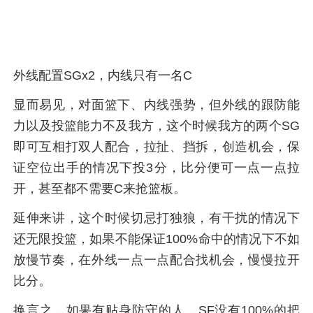
外线配置SGx2，内线只有一名C
显而易见，对面篮下、内线强势，但外线的跟防能
力以及投篮能力不及我方，这个时候我方的两个SG
即可互相打双人配合，拉扯、挡拆，创造机会，保
证空位出手的情况下投3分，比分便可一点一点拉
开，甚至都不需要C来抢篮板。
延伸来讲，这个时候切忌打独狼，有干扰的情况下
还无限投篮，如果不能保证100%命中的情况下不如
放慢节奏，在外线一点一点配合找机会，慢慢拉开
比分。
换言之，如果有贴身防守的人，SF没有100%的把