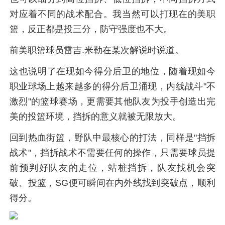
对应着不同的战术配合。我当然可以打现在的美职
篮，反正都是投三分，防守强度也不大。
前美职篮球员雷吉.米勒在某次解说时说道。
这也说明了在现如今得分后卫的地位，随着现如今
职业球场上越来越多的得分后卫涌现，内线战斗"不
激烈"的篮球赛场，更需要其他队友为投手创造出完
美的投篮环境，挡拆的意义就被无限放大。
回到热血街篮，野队中最核心的打法，同样是"挡拆
战术"，挡拆战术不需要任何的操作，只需要球员提
前预判好队友的走位，站桩挡拆，队友找机会突
破、投篮，SG便可瞬间在内外线找到突破点，顺利
得分。