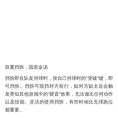
双重挡拆，固若金汤
挡拆即在队友持球时，按自己持球时的"突破"键，即
可挡拆。挡拆可阻挡对方前行，如对方贴太近会触
发类似其他游戏中的"硬直"效果，无法做出任何动作
以及技能。灵活的使用挡拆，有些时候比无球跑位
都重要。