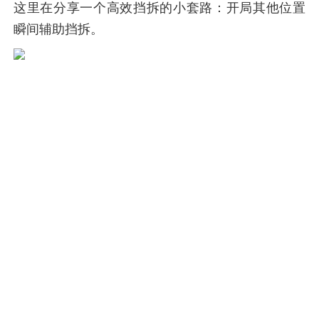
这里在分享一个高效挡拆的小套路：开局其他位置
瞬间辅助挡拆。