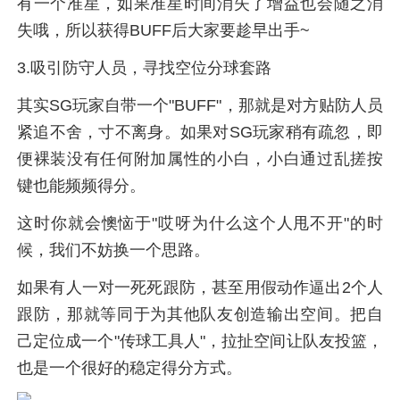
有一个准星，如果准星时间消失了增益也会随之消
失哦，所以获得BUFF后大家要趁早出手~
3.吸引防守人员，寻找空位分球套路
其实SG玩家自带一个"BUFF"，那就是对方贴防人员
紧追不舍，寸不离身。如果对SG玩家稍有疏忽，即
便裸装没有任何附加属性的小白，小白通过乱搓按
键也能频频得分。
这时你就会懊恼于"哎呀为什么这个人甩不开"的时
候，我们不妨换一个思路。
如果有人一对一死死跟防，甚至用假动作逼出2个人
跟防，那就等同于为其他队友创造输出空间。把自
己定位成一个"传球工具人"，拉扯空间让队友投篮，
也是一个很好的稳定得分方式。