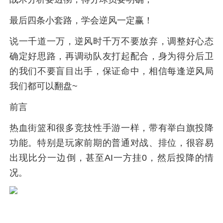
最后四条小套路，学会逆风一定赢！
说一千道一万，逆风时千万不要放弃，调整好心态
确定好思路，再调动队友打起配合，身为得分后卫
的我们不要盲目出手，保证命中，相信每逢逆风局
我们都可以翻盘~
前言
热血街篮和很多竞技性手游一样，带有举白旗投降
功能。特别是玩家前期的普通对战、排位，很容易
出现比分一边倒，甚至AI一方挂0，然后投降的情
况。