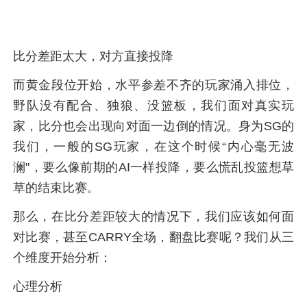
比分差距太大，对方直接投降
而黄金段位开始，水平参差不齐的玩家涌入排位，
野队没有配合、独狼、没篮板，我们面对真实玩
家，比分也会出现向对面一边倒的情况。身为SG的
我们，一般的SG玩家，在这个时候“内心毫无波
澜"，要么像前期的AI一样投降，要么慌乱投篮想草
草的结束比赛。
那么，在比分差距较大的情况下，我们应该如何面
对比赛，甚至CARRY全场，翻盘比赛呢？我们从三
个维度开始分析：
心理分析