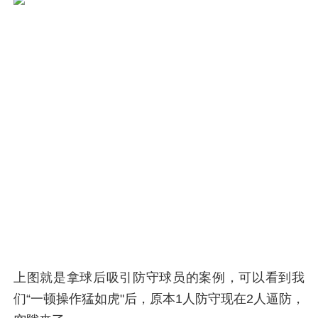
上图就是拿球后吸引防守球员的案例，可以看到我
们“一顿操作猛如虎"后，原本1人防守现在2人逼防，