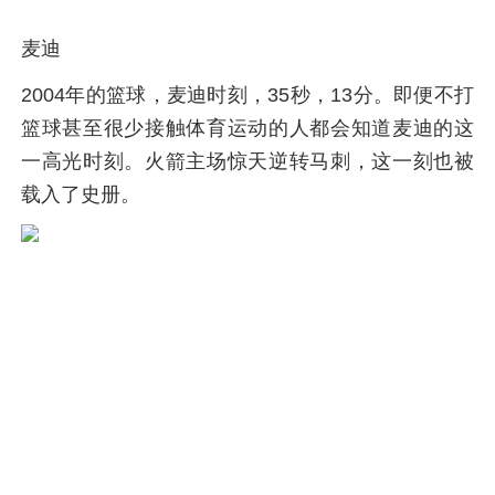
麦迪
2004年的篮球，麦迪时刻，35秒，13分。即便不打
篮球甚至很少接触体育运动的人都会知道麦迪的这
一高光时刻。火箭主场惊天逆转马刺，这一刻也被
载入了史册。