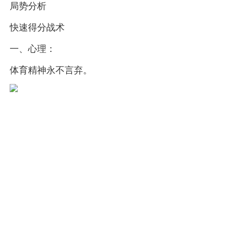
局势分析
快速得分战术
一、心理：
体育精神永不言弃。