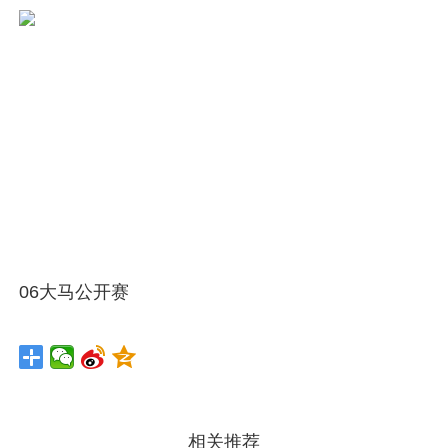
06大马公开赛
相关推荐