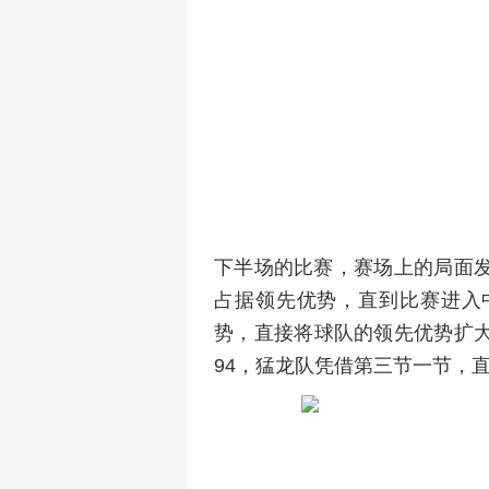
下半场的比赛，赛场上的局面
占据领先优势，直到比赛进入中
势，直接将球队的领先优势扩大
94，猛龙队凭借第三节一节，