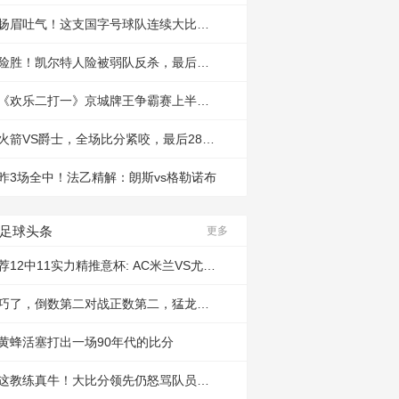
扬眉吐气！这支国字号球队连续大比分横
险胜！凯尔特人险被弱队反杀，最后时刻
《欢乐二打一》京城牌王争霸赛上半区第
火箭VS爵士，全场比分紧咬，最后28秒上
昨3场全中！法乙精解：朗斯vs格勒诺布
足球头条
更多
荐12中11实力精推意杯: AC米兰VS尤文图
巧了，倒数第二对战正数第二，猛龙队怎
黄蜂活塞打出一场90年代的比分
这教练真牛！大比分领先仍怒骂队员，球