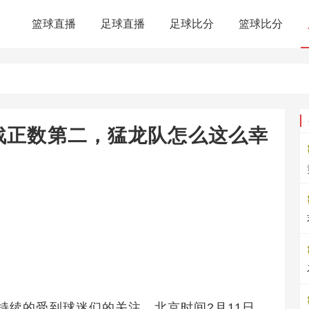
篮球直播
足球直播
足球比分
篮球比分
战正数第二，猛龙队怎么这么幸
持续的受到球迷们的关注，北京时间2月11日，