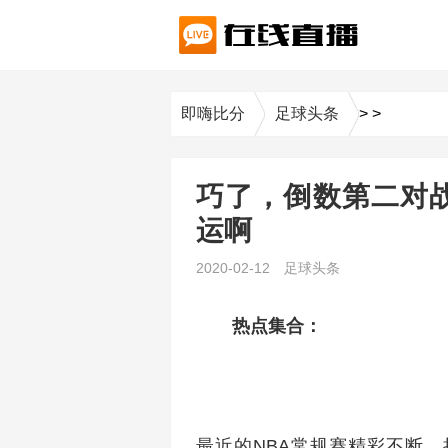
即嗨比分
足球头条
>
>
巧了，倒数第二对
运啊
2020-02-12
足球头条
热点集合：
最近的NBA常规赛精彩不断，