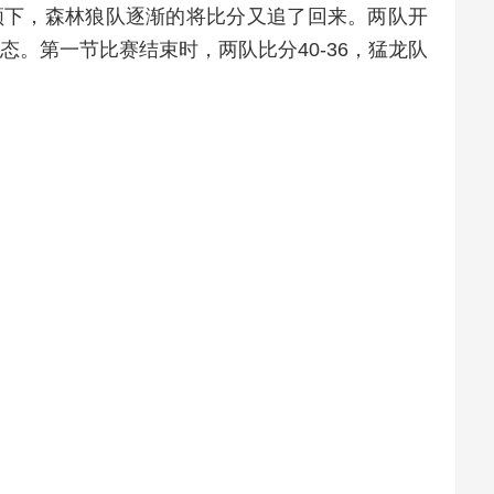
领下，森林狼队逐渐的将比分又追了回来。两队开
态。第一节比赛结束时，两队比分40-36，猛龙队