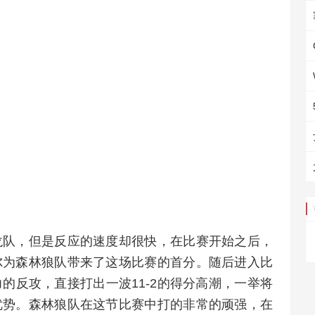
龙队，但是反应的速度却很快，在比赛开始之后，
尔为森林狼队带来了这场比赛的首分。随后进入比
的反攻，直接打出一波11-2的得分高潮，一举将
优势。森林狼队在这节比赛中打的非常的顽强，在