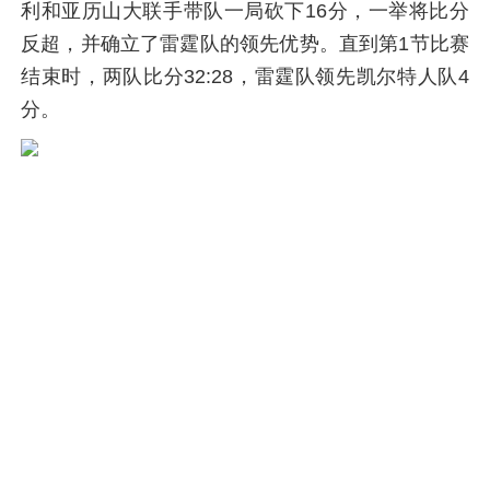
利和亚历山大联手带队一局砍下16分，一举将比分
反超，并确立了雷霆队的领先优势。直到第1节比赛
结束时，两队比分32:28，雷霆队领先凯尔特人队4
分。