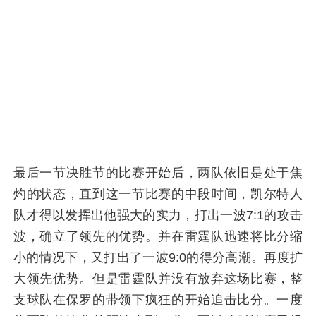
最后一节决胜节的比赛开始后，两队依旧是处于焦
灼的状态，直到这一节比赛的中段时间，凯尔特人
队才得以发挥出他强大的实力，打出一波7:1的攻击
波，确立了领先的优势。并在雷霆队迅速将比分缩
小的情况下，又打出了一波9:0的得分高潮。再度扩
大领先优势。但是雷霆队并没有放弃这场比赛，整
支球队在保罗的带领下疯狂的开始追击比分。一度