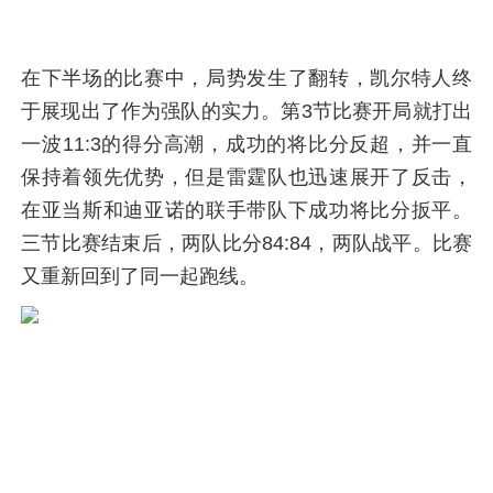
在下半场的比赛中，局势发生了翻转，凯尔特人终
于展现出了作为强队的实力。第3节比赛开局就打出
一波11:3的得分高潮，成功的将比分反超，并一直
保持着领先优势，但是雷霆队也迅速展开了反击，
在亚当斯和迪亚诺的联手带队下成功将比分扳平。
三节比赛结束后，两队比分84:84，两队战平。比赛
又重新回到了同一起跑线。