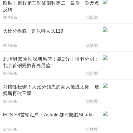
险胜！倒数第三对战倒数第二，最后一刻差点
反转
篮球头条
481 赞
大比分得胜，凯尔特人队119
篮球头条
873 赞
北控男篮险胜深圳男篮：赢2分！强弱分明：
北京首钢完败青岛男篮
篮球头条
427 赞
习惯性松懈！大比分领先的湖人险胜太阳，詹
姆斯再砍三双
篮球头条
295 赞
ECS S8首轮汇总：Astralis加时险胜Sharks
篮球头条
700 赞