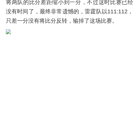
将两队的比分差距缩小到一分，不过这时比赛已经
没有时间了，最终非常遗憾的，雷霆队以111:112，
只差一分没有将比分反转，输掉了这场比赛。