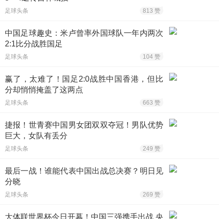
足球头条
813 赞
中国足球趣史：米卢曾率外国球队一年内两次
2:1比分战胜国足
足球头条
104 赞
赢了，太难了！国足2:0战胜中国香港，但比
分却悄悄掩盖了这两点
足球头条
663 赞
捷报！世青赛中国男女团双双夺冠！男队优势
巨大，女队有丢分
足球头条
249 赞
最后一战！谁能代表中国出战总决赛？明日见
分晓
足球头条
269 赞
大体联世界杯今日开幕！中国三强携手出战 央