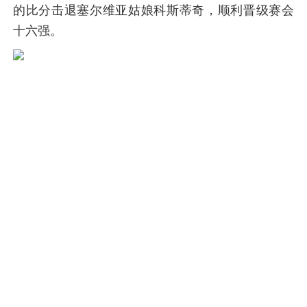
的比分击退塞尔维亚姑娘科斯蒂奇，顺利晋级赛会
十六强。