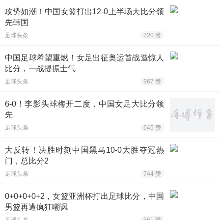
攻势如潮！中国女篮打出12-0上半场大比分领
先韩国
足球头条
720 赞
中国足球希望重燃！女足出征奥运首战造惊人
比分，一战提振士气
足球头条
967 赞
6-0！李影头球梅开二度，中国女足大比分领
先
足球头条
645 赞
大反转！决胜时刻中国黑马10-0大胜夺冠热
门，总比分2
足球头条
744 赞
0+0+0+0+2，女篮亚洲杯打出足球比分，中国
男篮再遭疯狂嘲讽