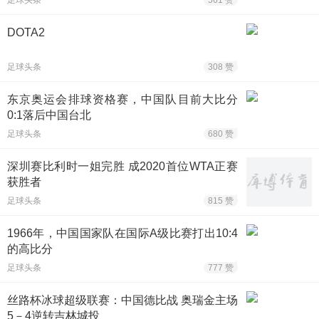
足球头条
561 赞
DOTA2
足球头条
308 赞
东京奥运会排球资格赛，中国队目前大比分
0:1落后中国台北
足球头条
680 赞
深圳赛比利时一姐完胜 成2020首位WTA正赛
获胜者
足球头条
815 赞
1966年，中国国家队在国际A级比赛打出10:4
的高比分
足球头条
777 赞
丝路杯冰球超级联赛：中国德比战 奥瑞金主场
5－4逆转吉林城投