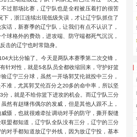
，不过那场比赛，辽宁队也是全程被压着打的很苦
况下，浙江连续出现低级失误，才让辽宁队抓住了
说实话，新赛季的辽宁队，让我们有点不认识了，
一个球格外的费劲，进攻端、防守端都死气沉沉，
反击的辽宁也时常隐身。
：104大比分输了。今天是两队本赛季第二次交锋，
有针对性，就是5名队员全都收缩回来，守护好篮
考验辽宁三分球，虽然一开场郭艾伦就投中三分，
不准，尤其郭艾伦百分之20多的命中率，所以坚
3分，就是不给你篮下进攻的机会。而辽宁队三分
，虽然有赵继伟偶尔的发威，但是其他人跟不上，
的威慑，也就很难牵扯调动对手的防守，撕开裂缝
全联盟都知道，辽宁队全队没有三分，辽宁的三分
宁的对手都知道放辽宁外线，因为放辽宁投，基本