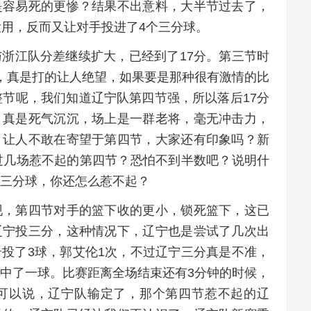
是容易死的更惨？结果不出意料，大半节过去了，
没用，反而又让对手投进了4个三分球。
浙江队分差继续扩大，已经到了17分。第三节时
，真是打的让人绝望，如果要是那种很有激情的比
整节呢，我们知道辽宁队第四节强，所以落后17分
，真是死气沉沉，场上是一群老将，毫无冲击力，
，让人不敢在寄望于第四节，大家还有印象吗？新
过几场惹不起的第四节？恐怕不到半数吧？说明什
三分球，你还怎么惹不起？
现，第四节对手的篮下收的更小，锁死篮下，这已
辽宁投三分，这种情况下，辽宁也是尝试了几次出
投了3球，郭艾伦1次，不过辽宁三分真是不准，
中了一球。比赛距离全场结束还有3分钟的时候，
。可以说，辽宁队输定了，那个第四节惹不起的辽