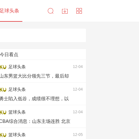
足球头条
今日看点
足球头条
12-04
山东男篮大比分领先三节，最后却
足球头条
12-04
勇士陷入低谷，成绩很不理想，以
篮球头条
12-04
CBA综合消息：山东主场连胜 北京
篮球头条
12-05