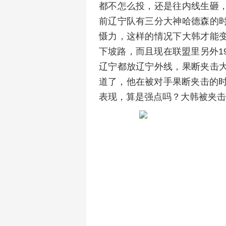
都不怎么投，还是往内线生砸
前辽宁队有三分大神哈德森的
慑力，这样的情况下大韩才能
下坡路，而且现在联盟里另外1
辽宁都放辽宁外线，果断夹击
道了，他在被对手果断夹击的时
表现，算是强点吗？大韩被夹击