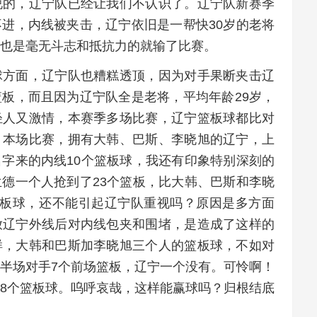
说的，辽宁队已经让我们不认识了。辽宁队新赛季
进，内线被夹击，辽宁依旧是一帮快30岁的老将
也是毫无斗志和抵抗力的就输了比赛。
球方面，辽宁队也糟糕透顶，因为对手果断夹击辽
板，而且因为辽宁队全是老将，平均年龄29岁，
轻人又激情，本赛季多场比赛，辽宁篮板球都比对
。本场比赛，拥有大韩、巴斯、李晓旭的辽宁，上
字来的内线10个篮板球，我还有印象特别深刻的
德一个人抢到了23个篮板，比大韩、巴斯和李晓
篮板球，还不能引起辽宁队重视吗？原因是多方面
放辽宁外线后对内线包夹和围堵，是造成了这样的
样，大韩和巴斯加李晓旭三个人的篮板球，不如对
半场对手7个前场篮板，辽宁一个没有。可怜啊！
8个篮板球。呜呼哀哉，这样能赢球吗？归根结底