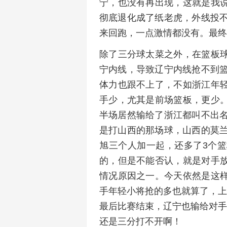
宁，也没有再出现，这就是我
彻底退化成了纸老虎，外线投不
来回跑，一点激情都没有。最终
除了三分球太菜之外，在篮板
宁内线，导致辽宁内线抢不到篮
体力也跟不上了，不如浙江年
手少，尤其是前场篮板，更少
半场居然输给了浙江都叫不出名
是打山西的那场球，山西的莫兰
旭三个人加一起，还多了3个
的，但是不能否认，就是对手
情况原因之一。今天依然是这
手年轻小将抢的多也就算了，上
最后比赛结束，辽宁也输给对手
还是三分打不开啊！