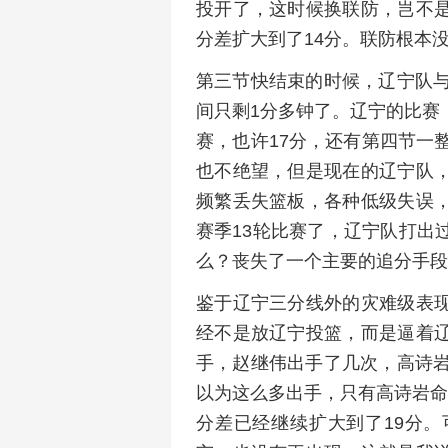
投开了，这时候换联防，岂不
分差扩大到了14分。联防根本
第三节快结束的时候，辽宁队与
间只剩1分多钟了。辽宁的比赛
赛，也许17分，还有第四节一
也不绝望，但是现在的辽宁队
频繁丢失篮板，各种低级失误
赛季13轮比赛了，辽宁队打出
么？丧失了一个主要的追分手段
鉴于辽宁三分线外的灾难级表
经不是放辽宁投篮，而是逼着
手，赵继伟出手了几次，高诗岩
以为这么多出手，只有高诗岩命
分差已经继续扩大到了19分