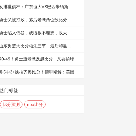
女排世俱杯：广东恒大VS巴西米纳斯，科
勇士又被打败，落后老鹰两位数比分，表
勇士陷入低谷，成绩很不理想，以大比分
山东男篮大比分领先三节，最后却赢得心
40-49！勇士遭老鹰反超比分，又要输球
昨5中3+擒拉齐奥比分！德甲精解：美因
热门标签
比分预测
nba比分