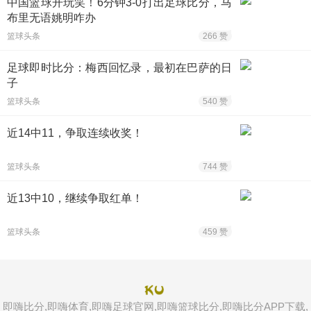
中国篮球开玩笑！6分钟3-0打出足球比分，马
布里无语姚明咋办
篮球头条
266 赞
足球即时比分：梅西回忆录，最初在巴萨的日
子
篮球头条
540 赞
近14中11，争取连续收奖！
篮球头条
744 赞
近13中10，继续争取红单！
篮球头条
459 赞
即嗨比分,即嗨体育,即嗨足球官网,即嗨篮球比分,即嗨比分APP下载,