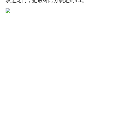
攻进龙门，把最终比分锁定到4:1。