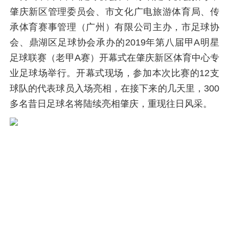
肇庆新区管理委员会、市文化广电旅游体育局、传
承体育赛事管理（广州）有限公司主办，市足球协
会、鼎湖区足球协会承办的2019年第八届甲A明星
足球联赛（老甲A赛）开幕式在肇庆新区体育中心专
业足球场举行。开幕式现场，参加本次比赛的12支
球队的代表球员入场亮相，在接下来的几天里，300
多名昔日足球名将陆续亮相肇庆，重现往日风采。