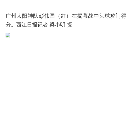
广州太阳神队彭伟国（红）在揭幕战中头球攻门得
分。西江日报记者 梁小明 摄