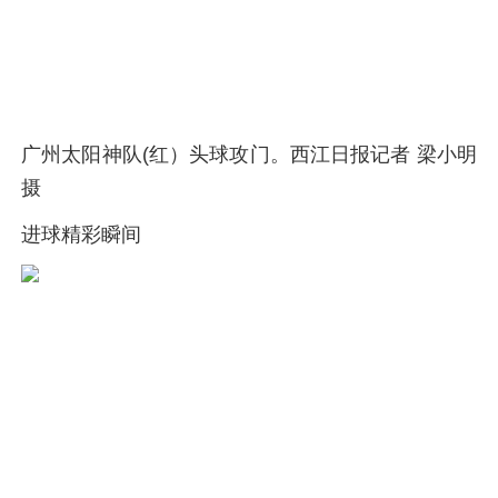
广州太阳神队(红）头球攻门。西江日报记者 梁小明
摄
进球精彩瞬间