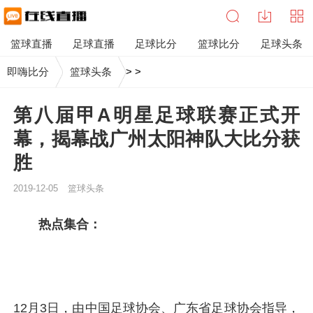
篮球直播
足球直播
足球比分
篮球比分
足球头条
即嗨比分
篮球头条
>
>
第八届甲A明星足球联赛正式开
幕，揭幕战广州太阳神队大比分获
胜
2019-12-05
篮球头条
热点集合：
12月3日，由中国足球协会、广东省足球协会指导，