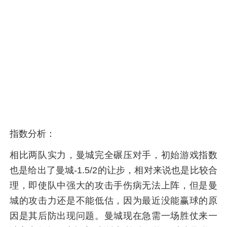
指数分析：
相比两队实力，曼城完全碾压对手，初始游戏指数
也是给出了曼城-1.5/2的让步，相对来说也是比较合
理，即使队中强大的攻击手伤病无法上阵，但是曼
城的攻击力还是不能低估，因为最近没能赢球的原
因是其后防出现问题。曼城现在急需一场胜仗来一