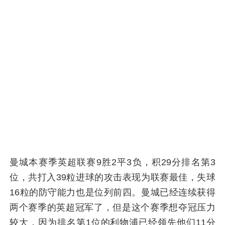
曼城本赛季英超联赛9胜2平3负，积29分排名第3
位，共打入39粒进球的攻击表现为联赛最佳，失球
16粒的防守能力也是位列前四。曼城已经连续获得
两个赛季的英超冠军了，但是这个赛季想夺冠压力
较大，因为排名第1位的利物浦已经领先他们11分