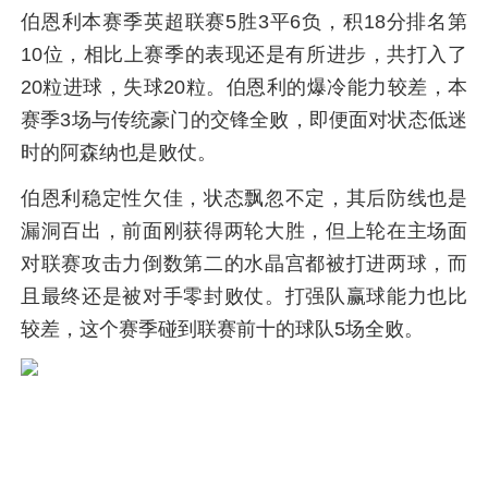
伯恩利本赛季英超联赛5胜3平6负，积18分排名第
10位，相比上赛季的表现还是有所进步，共打入了
20粒进球，失球20粒。伯恩利的爆冷能力较差，本
赛季3场与传统豪门的交锋全败，即便面对状态低迷
时的阿森纳也是败仗。
伯恩利稳定性欠佳，状态飘忽不定，其后防线也是
漏洞百出，前面刚获得两轮大胜，但上轮在主场面
对联赛攻击力倒数第二的水晶宫都被打进两球，而
且最终还是被对手零封败仗。打强队赢球能力也比
较差，这个赛季碰到联赛前十的球队5场全败。