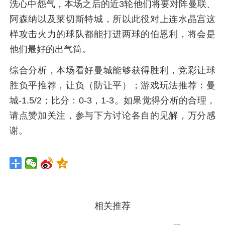
洗心中怨气，本场之后的近3轮他们将要对阵曼联、
阿森纳以及莱切斯特城，所以此役对上连水晶宫这
样攻击火力的球队都能打进两球的伯恩利，将会是
他们最好的出气筒。
综合分析，本场看好曼城能够获得胜利，竞彩让球
胜负平推荐，让负（防让平）；游戏玩法推荐：曼
城-1.5/2；比分：0-3，1-3。如果觉得分析的合理，
请点赞加关注，参与下方讨论各自的见解，万分感
谢。
相关推荐