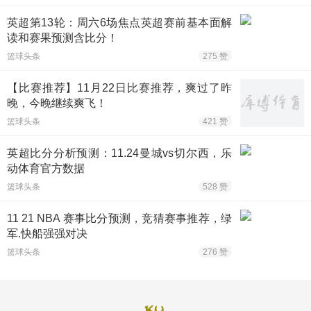
英超第13轮：周六6场焦点英超赛前基本面解
读和赛果预测含比分！
篮球头条
275 赞
【比赛推荐】11月22日比赛推荐，爽过了昨
晚，今晚继续爽飞！
篮球头条
421 赞
英超比分分析预测：11.24曼城vs切尔西，乐
动体育官方数据
篮球头条
528 赞
11 21 NBA 赛事比分预测，竞猜赛事推荐，绿
军.快船强强对决
篮球头条
276 赞