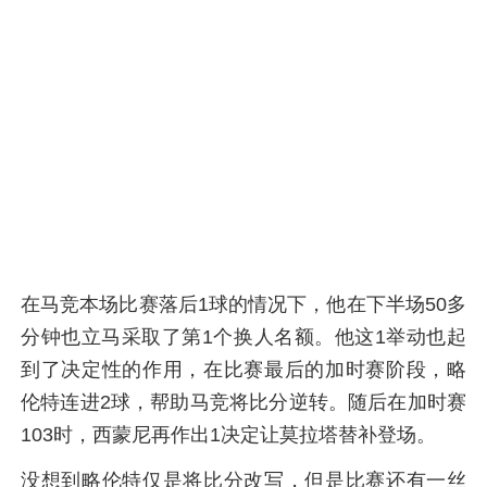
在马竞本场比赛落后1球的情况下，他在下半场50多
分钟也立马采取了第1个换人名额。他这1举动也起
到了决定性的作用，在比赛最后的加时赛阶段，略
伦特连进2球，帮助马竞将比分逆转。随后在加时赛
103时，西蒙尼再作出1决定让莫拉塔替补登场。
没想到略伦特仅是将比分改写，但是比赛还有一丝