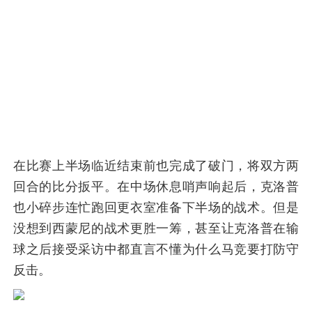
在比赛上半场临近结束前也完成了破门，将双方两
回合的比分扳平。在中场休息哨声响起后，克洛普
也小碎步连忙跑回更衣室准备下半场的战术。但是
没想到西蒙尼的战术更胜一筹，甚至让克洛普在输
球之后接受采访中都直言不懂为什么马竞要打防守
反击。