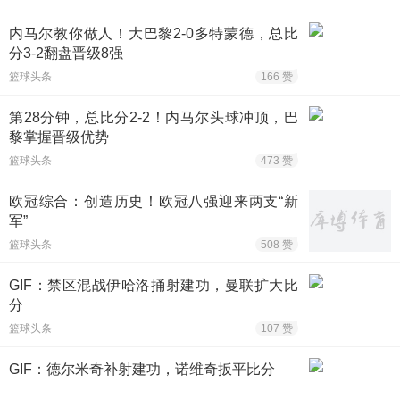
内马尔教你做人！大巴黎2-0多特蒙德，总比
分3-2翻盘晋级8强
篮球头条
166 赞
第28分钟，总比分2-2！内马尔头球冲顶，巴
黎掌握晋级优势
篮球头条
473 赞
欧冠综合：创造历史！欧冠八强迎来两支“新
军”
篮球头条
508 赞
GIF：禁区混战伊哈洛捅射建功，曼联扩大比
分
篮球头条
107 赞
GIF：德尔米奇补射建功，诺维奇扳平比分