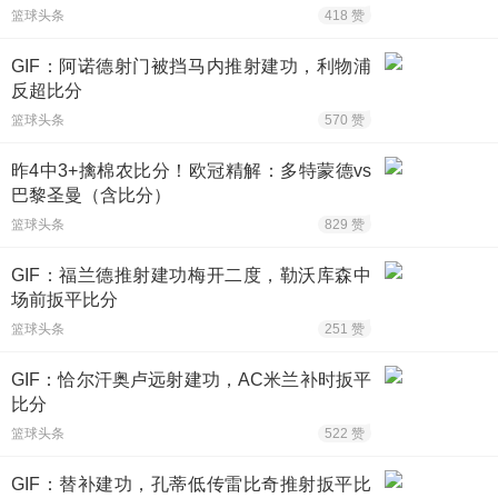
篮球头条
418 赞
GIF：阿诺德射门被挡马内推射建功，利物浦
反超比分
篮球头条
570 赞
昨4中3+擒棉农比分！欧冠精解：多特蒙德vs
巴黎圣曼（含比分）
篮球头条
829 赞
GIF：福兰德推射建功梅开二度，勒沃库森中
场前扳平比分
篮球头条
251 赞
GIF：恰尔汗奥卢远射建功，AC米兰补时扳平
比分
篮球头条
522 赞
GIF：替补建功，孔蒂低传雷比奇推射扳平比