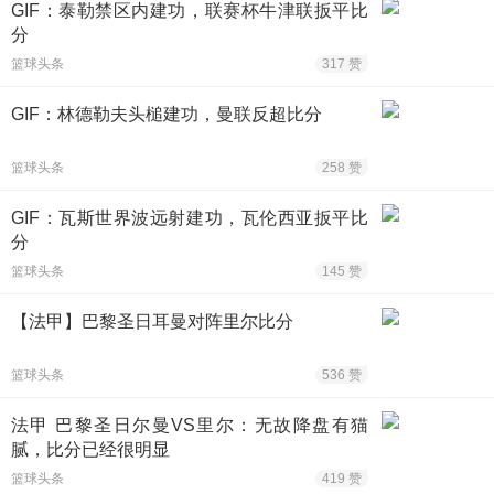
GIF：泰勒禁区内建功，联赛杯牛津联扳平比
分
篮球头条
317 赞
GIF：林德勒夫头槌建功，曼联反超比分
篮球头条
258 赞
GIF：瓦斯世界波远射建功，瓦伦西亚扳平比
分
篮球头条
145 赞
【法甲】巴黎圣日耳曼对阵里尔比分
篮球头条
536 赞
法甲 巴黎圣日尔曼VS里尔：无故降盘有猫
腻，比分已经很明显
篮球头条
419 赞