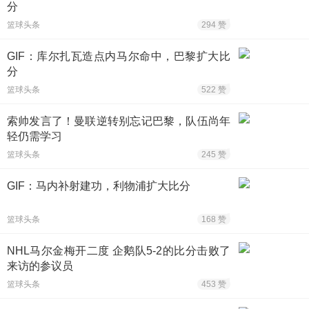
分
篮球头条
294 赞
GIF：库尔扎瓦造点内马尔命中，巴黎扩大比
分
篮球头条
522 赞
索帅发言了！曼联逆转别忘记巴黎，队伍尚年
轻仍需学习
篮球头条
245 赞
GIF：马内补射建功，利物浦扩大比分
篮球头条
168 赞
NHL马尔金梅开二度 企鹅队5-2的比分击败了
来访的参议员
篮球头条
453 赞