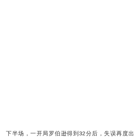
下半场，一开局罗伯逊得到32分后，失误再度出