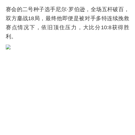
赛会的二号种子选手尼尔·罗伯逊，全场五杆破百，
双方鏖战18局，最终他即便是被对手多特连续挽救
赛点情况下，依旧顶住压力，大比分10:8获得胜
利。