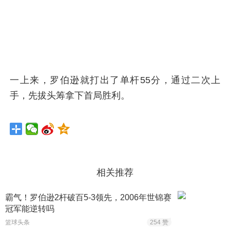
一上来，罗伯逊就打出了单杆55分，通过二次上
手，先拔头筹拿下首局胜利。
相关推荐
霸气！罗伯逊2杆破百5-3领先，2006年世锦赛
冠军能逆转吗
篮球头条
254 赞