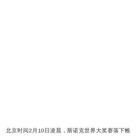
北京时间2月10日凌晨，斯诺克世界大奖赛落下帷