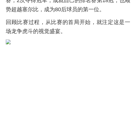
赛，2次夺得冠军，成就自己的排名赛第18冠，也顺
势超越塞尔比，成为80后球员的第一位。
回顾比赛过程，从比赛的首局开始，就注定这是一
场龙争虎斗的视觉盛宴。