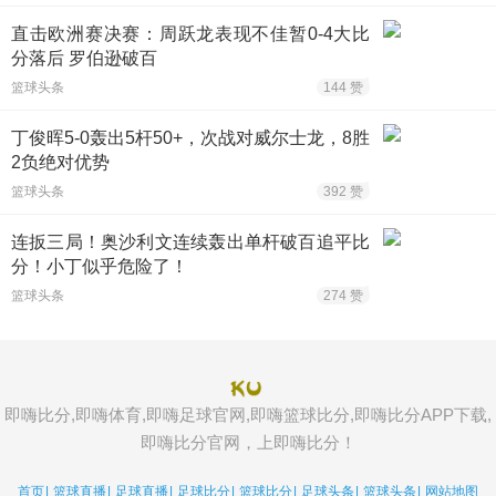
直击欧洲赛决赛：周跃龙表现不佳暂0-4大比
分落后 罗伯逊破百
篮球头条
144 赞
丁俊晖5-0轰出5杆50+，次战对威尔士龙，8胜
2负绝对优势
篮球头条
392 赞
连扳三局！奥沙利文连续轰出单杆破百追平比
分！小丁似乎危险了！
篮球头条
274 赞
即嗨比分,即嗨体育,即嗨足球官网,即嗨篮球比分,即嗨比分APP下载,
即嗨比分官网，上即嗨比分！
首页
|
篮球直播
|
足球直播
|
足球比分
|
篮球比分
|
足球头条
|
篮球头条
|
网站地图