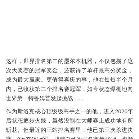
这样，世界排名第二的墨尔本机器，不仅包揽了这
次大奖赛的冠军奖金，还获得了单杆最高分奖金，
成为最大赢家。更值得喜庆的事，他在短短半个月
内，已收获第二个排名赛冠军，如今状态爆棚地向
世界第一特鲁姆普发起挑战……
作为斯洛克核心顶级级高手之一的他，进入2020年
后状态逐步火辣，虽然没能在大师赛上成功地有所
斩获。但最近的三站排名赛里，他已第三次杀进决