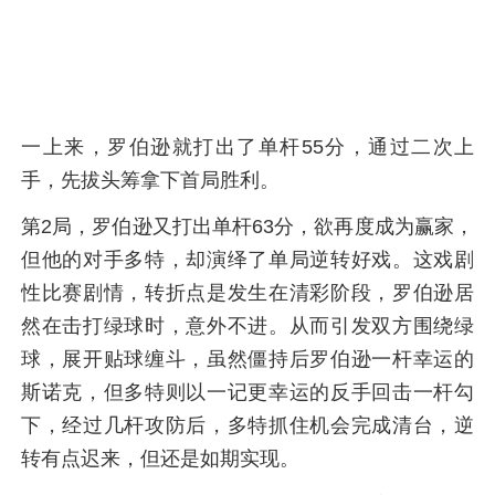
一上来，罗伯逊就打出了单杆55分，通过二次上
手，先拔头筹拿下首局胜利。
第2局，罗伯逊又打出单杆63分，欲再度成为赢家，
但他的对手多特，却演绎了单局逆转好戏。这戏剧
性比赛剧情，转折点是发生在清彩阶段，罗伯逊居
然在击打绿球时，意外不进。从而引发双方围绕绿
球，展开贴球缠斗，虽然僵持后罗伯逊一杆幸运的
斯诺克，但多特则以一记更幸运的反手回击一杆勾
下，经过几杆攻防后，多特抓住机会完成清台，逆
转有点迟来，但还是如期实现。