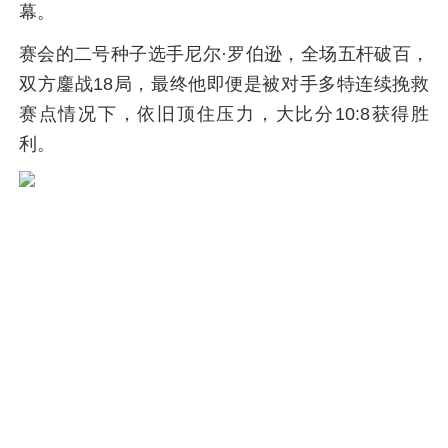
幕。
赛会的二号种子选手尼尔·罗伯逊，全场五杆破百，
双方鏖战18局，最终他即便是被对手多特连续挽救
赛点情况下，依旧顶住压力，大比分10:8获得胜
利。