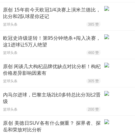
原创 15年前今天欧冠1/4决赛上演米兰德比，
比分和2队球星你还记
篮球头条
385 赞
欧冠史诗级逆转！第95分钟绝杀+闯入决赛，
这1进球让5万人绝望
篮球头条
460 赞
原创 闲谈几大枸杞品牌优缺点对比分析！枸杞
价格差异影响因素有
篮球头条
305 赞
内马尔进球，巴黎主场2比0多特总比分3比2晋
级
篮球头条
200 赞
原创 美德日SUV各有什么侧重？ 探界者、探
岳和荣放对比分析