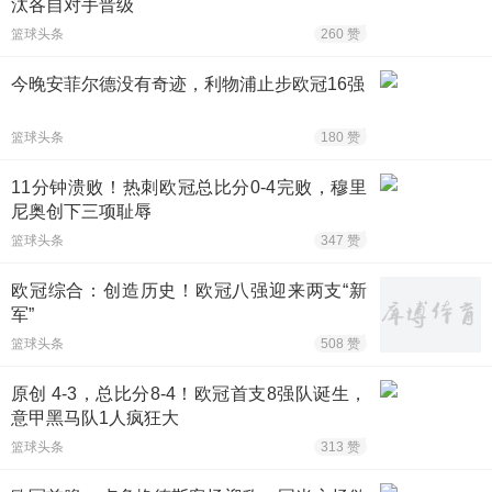
汰各自对手晋级
篮球头条
260 赞
今晚安菲尔德没有奇迹，利物浦止步欧冠16强
篮球头条
180 赞
11分钟溃败！热刺欧冠总比分0-4完败，穆里
尼奥创下三项耻辱
篮球头条
347 赞
欧冠综合：创造历史！欧冠八强迎来两支“新
军”
篮球头条
508 赞
原创 4-3，总比分8-4！欧冠首支8强队诞生，
意甲黑马队1人疯狂大
篮球头条
313 赞