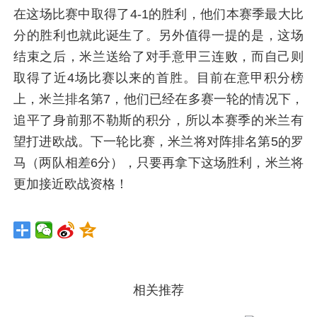
在这场比赛中取得了4-1的胜利，他们本赛季最大比
分的胜利也就此诞生了。另外值得一提的是，这场
结束之后，米兰送给了对手意甲三连败，而自己则
取得了近4场比赛以来的首胜。目前在意甲积分榜
上，米兰排名第7，他们已经在多赛一轮的情况下，
追平了身前那不勒斯的积分，所以本赛季的米兰有
望打进欧战。下一轮比赛，米兰将对阵排名第5的罗
马（两队相差6分），只要再拿下这场胜利，米兰将
更加接近欧战资格！
相关推荐