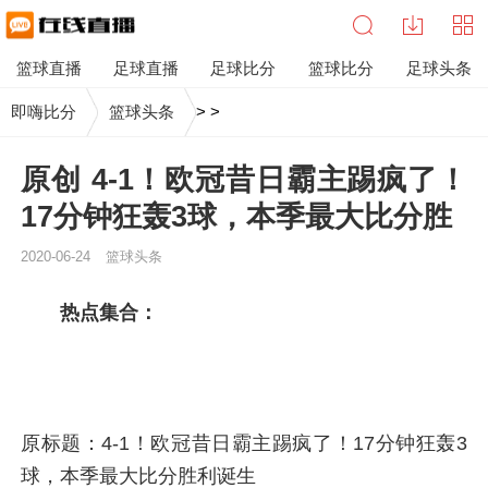
篮球直播
足球直播
足球比分
篮球比分
足球头条
即嗨比分
篮球头条
>
>
原创 4-1！欧冠昔日霸主踢疯了！
17分钟狂轰3球，本季最大比分胜
2020-06-24
篮球头条
热点集合：
原标题：4-1！欧冠昔日霸主踢疯了！17分钟狂轰3
球，本季最大比分胜利诞生