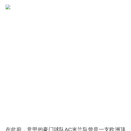
在此前，意甲的豪门球队AC米兰队曾是一支欧洲顶