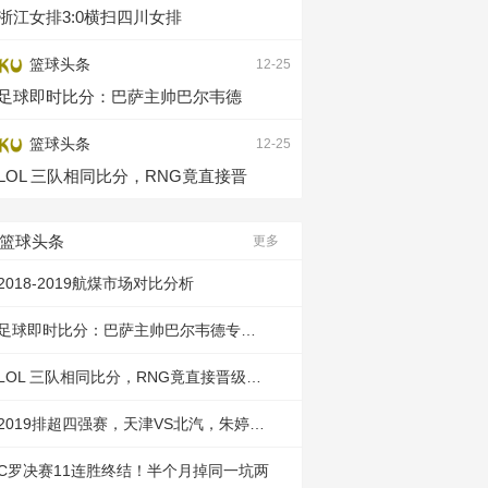
浙江女排3:0横扫四川女排
篮球头条
12-25
足球即时比分：巴萨主帅巴尔韦德
篮球头条
12-25
LOL 三队相同比分，RNG竟直接晋
篮球头条
更多
2018-2019航煤市场对比分析
足球即时比分：巴萨主帅巴尔韦德专访回
LOL 三队相同比分，RNG竟直接晋级，玩
2019排超四强赛，天津VS北汽，朱婷上场
C罗决赛11连胜终结！半个月掉同一坑两