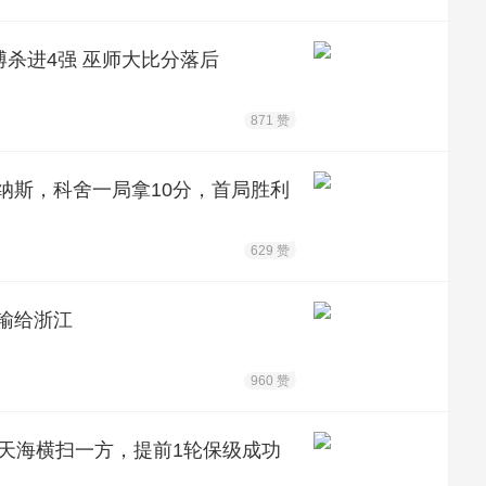
杀进4强 巫师大比分落后
871 赞
纳斯，科舍一局拿10分，首局胜利
629 赞
分输给浙江
960 赞
，天海横扫一方，提前1轮保级成功