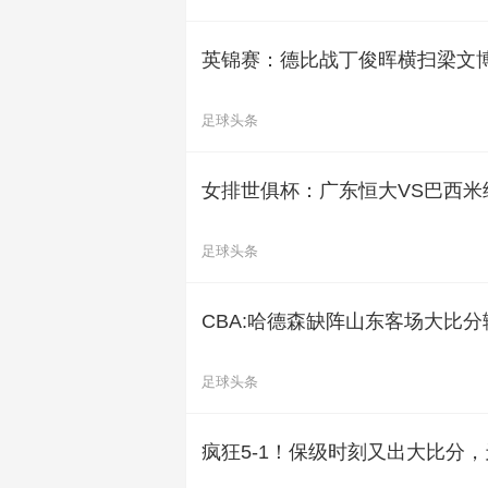
英锦赛：德比战丁俊晖横扫梁文博
足球头条
女排世俱杯：广东恒大VS巴西米
足球头条
CBA:哈德森缺阵山东客场大比
足球头条
疯狂5-1！保级时刻又出大比分