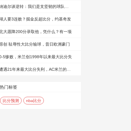
纳迪尔谈逆转：我们是支坚韧的球队，有
湖人要3连败？掘金反超比分，约基奇发
北大愿降200分录取他，凭什么？有一项
原创 耻辱性大比分输球，昔日欧洲豪门
0-5惨败，米兰创1998年以来最大比分失
遭遇21年来最大比分失利，AC米兰的未来
热门标签
比分预测
nba比分