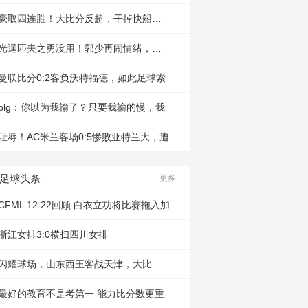
豪取四连胜！大比分反超，干掉快船，劫
光逞匹夫之勇没用！郭少再闹情绪，也解
曼联比分0:2客负沃特福德，如此足球索
blg：你以为我输了？只要我输的慢，我
耻辱！AC米兰客场0:5惨败亚特兰大，遭
足球头条
更多
CFML 12.22回顾 白衣立功将比赛拖入加
浙江女排3:0横扫四川女排
闪耀球场，山东西王客战天津，大比分带
最好的教育不是考第一 能力比分数更重