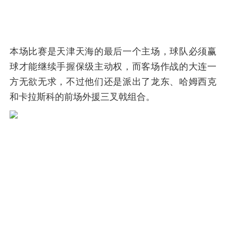
本场比赛是天津天海的最后一个主场，球队必须赢
球才能继续手握保级主动权，而客场作战的大连一
方无欲无求，不过他们还是派出了龙东、哈姆西克
和卡拉斯科的前场外援三叉戟组合。