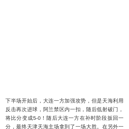
下半场开始后，大连一方加强攻势，但是天海利用
反击再次进球，阿兰禁区内一扣，随后低射破门，
将比分变成5-0！随后大连一方在补时阶段扳回一
分，最终天津天海主场拿到了一场大胜。在另外一