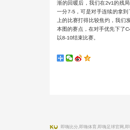
渐的回暖后，我们在2v1的残
一分7-5，可是对手连续的拿
上的比赛打得比较焦灼，我们
本图的赛点，在对手优先下了C
以8-10结束比赛。
即嗨比分,即嗨体育,即嗨足球官网,