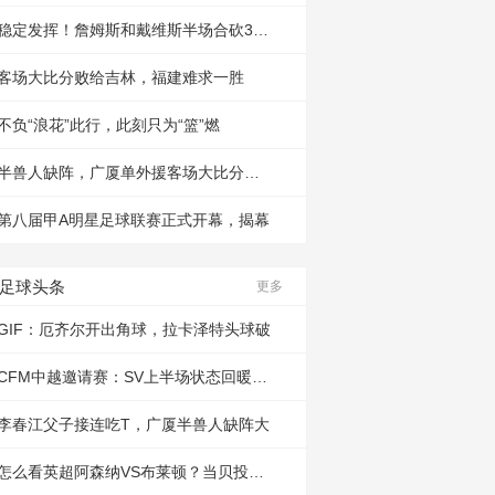
稳定发挥！詹姆斯和戴维斯半场合砍31分
客场大比分败给吉林，福建难求一胜
不负“浪花”此行，此刻只为“篮”燃
半兽人缺阵，广厦单外援客场大比分输给
第八届甲A明星足球联赛正式开幕，揭幕
足球头条
更多
GIF：厄齐尔开出角球，拉卡泽特头球破
CFM中越邀请赛：SV上半场状态回暖，下
李春江父子接连吃T，广厦半兽人缺阵大
怎么看英超阿森纳VS布莱顿？当贝投影仪