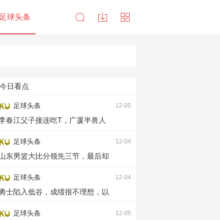
足球头条
今日看点
足球头条
12-05
李春江父子接连吃T，广厦半兽人
足球头条
12-04
山东男篮大比分领先三节，最后却
足球头条
12-04
勇士陷入低谷，成绩很不理想，以
足球头条
12-05