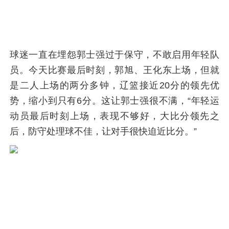
球迷一直在埋怨郭士强过于保守，不敢启用年轻队
员。今天比赛最后时刻，郭旭、王化东上场，但就
是二人上场的两分多钟，辽篮接近20分的领先优
势，缩小到只有6分。这让郭士强很不满，“年轻运
动员最后时刻上场，表现不够好，大比分领先之
后，防守处理球不佳，让对手很快迫近比分。”