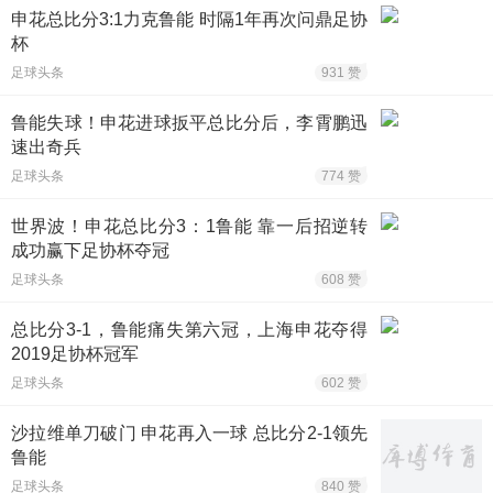
申花总比分3:1力克鲁能 时隔1年再次问鼎足协
杯
足球头条
931 赞
鲁能失球！申花进球扳平总比分后，李霄鹏迅
速出奇兵
足球头条
774 赞
世界波！申花总比分3：1鲁能 靠一后招逆转
成功赢下足协杯夺冠
足球头条
608 赞
总比分3-1，鲁能痛失第六冠，上海申花夺得
2019足协杯冠军
足球头条
602 赞
沙拉维单刀破门 申花再入一球 总比分2-1领先
鲁能
足球头条
840 赞