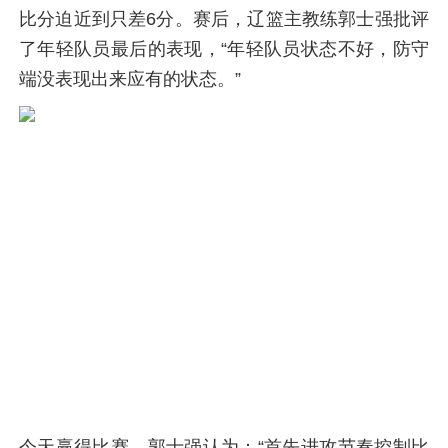
比分迫近到只差6分。赛后，辽篮主教练郭士强批评
了年轻队员最后的表现，“年轻队员状态不好，防守
端没表现出来应有的状态。”
今天赢得比赛，郭士强认为：“首先进攻节奏控制比