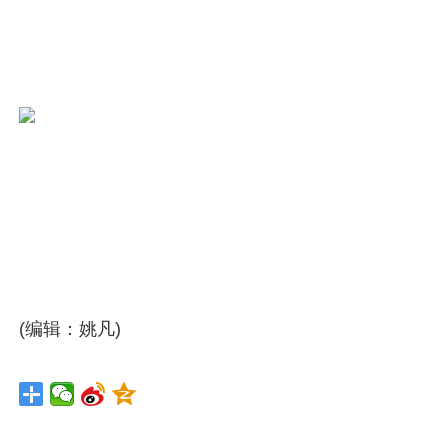
(编辑：姚凡)