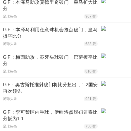
GIF：本泽马助攻莫德里奇破门，皇马扩大比
分
足球头条
967 赞
GIF：本泽马利用任意球机会抢点破门，皇马
扳平比分
足球头条
683 赞
GIF：梅西助攻，苏牙头球破门，巴萨扳平比
分
足球头条
810 赞
GIF：奥古斯托推射破门将比分超出，1-2国安
再次领先
足球头条
921 赞
GIF：李可禁区内手球，伊哈洛点球罚进将比
分扳为1-1
足球头条
750 赞