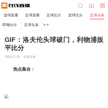
篮球直播
足球直播
足球比分
篮球比分
足球头条
即嗨比分
足球头条
>
>
GIF：洛夫伦头球破门，利物浦扳
平比分
2019-11-28
足球头条
热点集合：