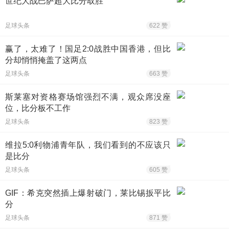
世纪大战巴萨超大比分取胜
足球头条
622 赞
赢了，太难了！国足2:0战胜中国香港，但比
分却悄悄掩盖了这两点
足球头条
663 赞
斯莱塞对资格赛场馆强烈不满，观众席没座
位，比分板不工作
足球头条
823 赞
维拉5:0利物浦青年队，我们看到的不应该只
是比分
足球头条
605 赞
GIF：希克突然插上爆射破门，莱比锡扳平比
分
足球头条
871 赞