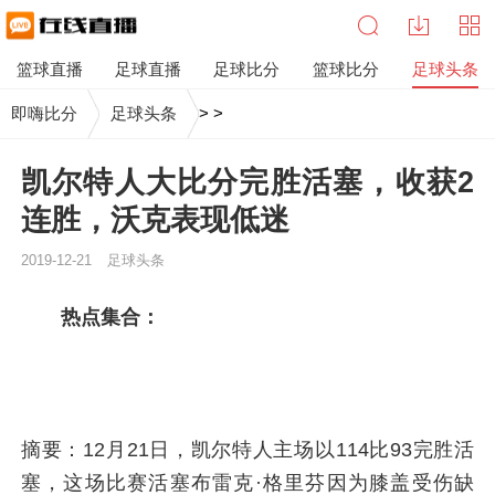
篮球直播
足球直播
足球比分
篮球比分
足球头条
即嗨比分
足球头条
>
>
凯尔特人大比分完胜活塞，收获2
连胜，沃克表现低迷
2019-12-21
足球头条
热点集合：
摘要：12月21日，凯尔特人主场以114比93完胜活
塞，这场比赛活塞布雷克·格里芬因为膝盖受伤缺