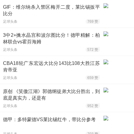
GIF：维尔纳杀入禁区梅开二度，莱比锡扳平
比分
足球头条
769 赞
3中2+擒水晶宫和波尔图比分！德甲精解：柏
林联合vs霍芬海姆
足球头条
572 赞
CBA18轮广东宏远大比分143比108大胜江苏
肯帝亚
足球头条
659 赞
原创 《笑傲江湖》郭德纲徒弟大比分胜出，到
底是真实力，还是有
足球头条
952 赞
德甲：多特蒙德VS莱比锡红牛，带比分参考