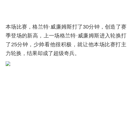
本场比赛，格兰特·威廉姆斯打了30分钟，创造了赛
季登场的新高，上一场格兰特·威廉姆斯进入轮换打
了25分钟，少帅看他很积极，就让他本场比赛打主
力轮换，结果却成了超级奇兵。