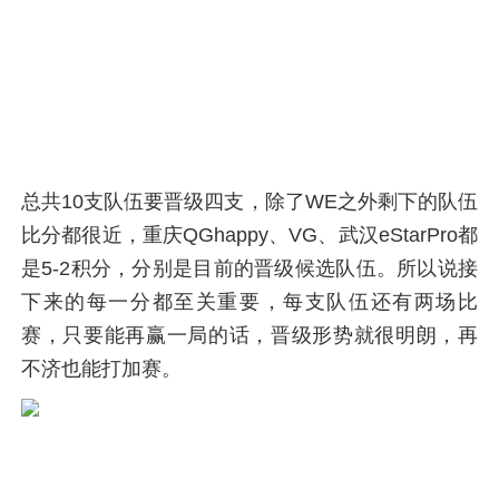
总共10支队伍要晋级四支，除了WE之外剩下的队伍
比分都很近，重庆QGhappy、VG、武汉eStarPro都
是5-2积分，分别是目前的晋级候选队伍。所以说接
下来的每一分都至关重要，每支队伍还有两场比
赛，只要能再赢一局的话，晋级形势就很明朗，再
不济也能打加赛。