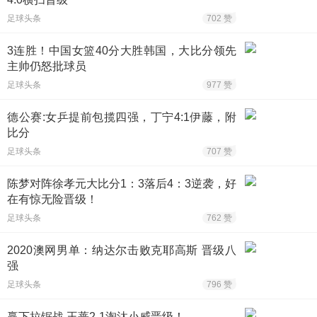
足球头条
702 赞
3连胜！中国女篮40分大胜韩国，大比分领先
主帅仍怒批球员
足球头条
977 赞
德公赛:女乒提前包揽四强，丁宁4:1伊藤，附
比分
足球头条
707 赞
陈梦对阵徐孝元大比分1：3落后4：3逆袭，好
在有惊无险晋级！
足球头条
762 赞
2020澳网男单：纳达尔击败克耶高斯 晋级八
强
足球头条
796 赞
赢下拉锯战 王蔷2-1淘汰小威晋级！