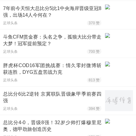
7年前今天恒大总比分5比1中央海岸晋级亚冠8
强，出场14人今何在？
足球头条
370 赞
斗鱼CFM赏金赛：头名之争，孤狼大比分带走
大梦！冠军提前预定？
足球头条
700 赞
胖虎杯COD16军团挑战赛：情久零封微博斩
获连胜，DYG五盘苦战力克
足球头条
813 赞
总比分6比2逆转 京冀联队晋级象甲季前赛四
强
足球头条
394 赞
总比分4-0，晋级8强！32岁少帅打爆穆里尼
奥，德甲劲旅创造历史