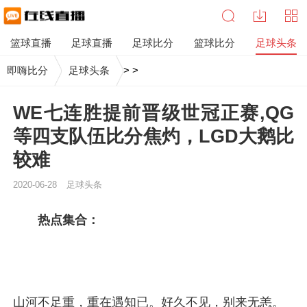
篮球直播
足球直播
足球比分
篮球比分
足球头条
即嗨比分
足球头条
>
>
WE七连胜提前晋级世冠正赛,QG
等四支队伍比分焦灼，LGD大鹅比
较难
2020-06-28
足球头条
热点集合：
山河不足重，重在遇知已。好久不见，别来无恙。