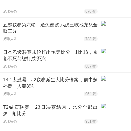
足球头条
878 赞
五超联赛第六轮：避免连败 武汉三峡地龙队全
取三分
足球头条
783 赞
日本乙级联赛末轮打出惊天比分，1比13，京
都不死鸟被打成“死鸟
足球头条
887 赞
13-1太残暴，J2联赛诞生大比分惨案，前中超
外援一人轰8球
足球头条
954 赞
T2钻石联赛：23日决赛结束，比分全部出
炉，附比分
足球头条
931 赞