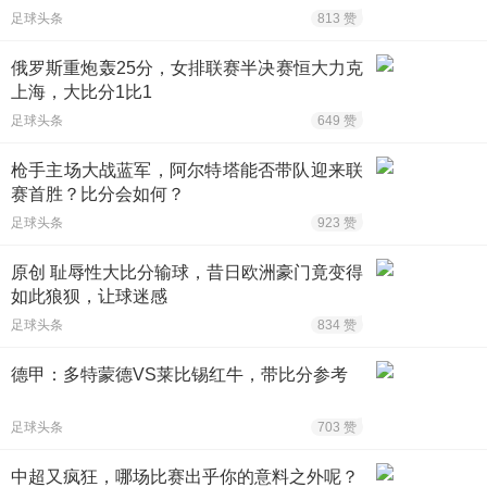
足球头条
813 赞
俄罗斯重炮轰25分，女排联赛半决赛恒大力克
上海，大比分1比1
足球头条
649 赞
枪手主场大战蓝军，阿尔特塔能否带队迎来联
赛首胜？比分会如何？
足球头条
923 赞
原创 耻辱性大比分输球，昔日欧洲豪门竟变得
如此狼狈，让球迷感
足球头条
834 赞
德甲：多特蒙德VS莱比锡红牛，带比分参考
足球头条
703 赞
中超又疯狂，哪场比赛出乎你的意料之外呢？