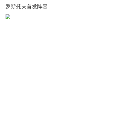
罗斯托夫首发阵容