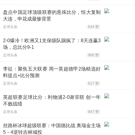
盘点中国足球顶级联赛的悬殊比分，恒大复制
大连，申花成最惨背景
足球头条
644 赞
2-0爆冷！欧洲又1支保级队踢疯了：8天连赢3
场，总比分9-1
足球头条
968 赞
李征：聚焦五大联赛 周一英超德甲2场精选好
料提点+比分预测
足球头条
617 赞
英超联赛足球比分：利物浦2-0谢菲联 创一年
不败战绩
足球头条
947 赞
丝路杯冰球超级联赛：中国德比战 奥瑞金主场
5－4逆转吉林城投