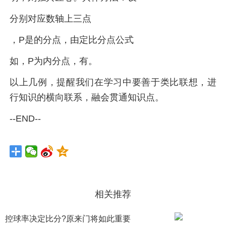
分别对应数轴上三点
，P是的分点，由定比分点公式
如，P为内分点，有。
以上几例，提醒我们在学习中要善于类比联想，进
行知识的横向联系，融会贯通知识点。
--END--
相关推荐
控球率决定比分?原来门将如此重要