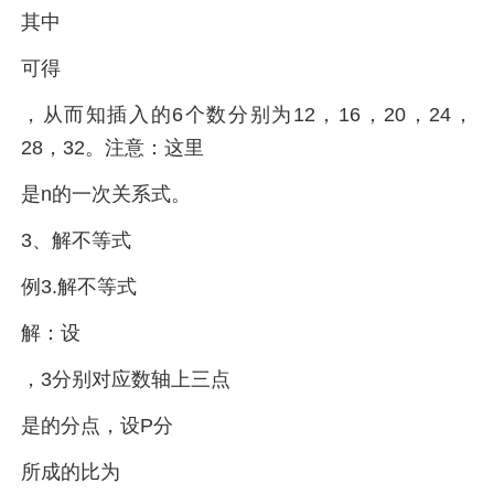
其中
可得
，从而知插入的6个数分别为12，16，20，24，
28，32。注意：这里
是n的一次关系式。
3、解不等式
例3.解不等式
解：设
，3分别对应数轴上三点
是的分点，设P分
所成的比为