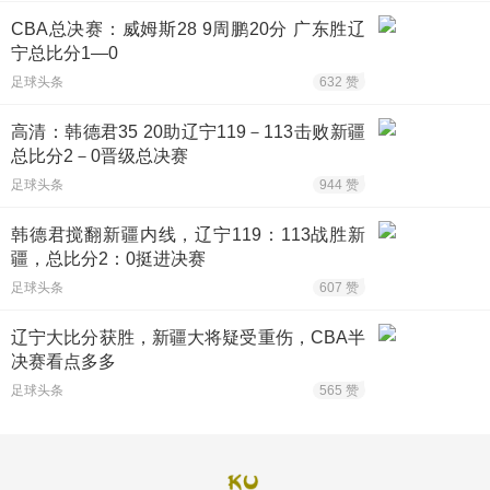
CBA总决赛：威姆斯28 9周鹏20分 广东胜辽
宁总比分1—0
足球头条
632 赞
高清：韩德君35 20助辽宁119－113击败新疆
总比分2－0晋级总决赛
足球头条
944 赞
韩德君搅翻新疆内线，辽宁119：113战胜新
疆，总比分2：0挺进决赛
足球头条
607 赞
辽宁大比分获胜，新疆大将疑受重伤，CBA半
决赛看点多多
足球头条
565 赞