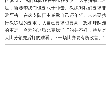
伦说道：“我们球队现在有很多新人，大家拼劲非常
足，新赛季我们也要敢于冲击。教练对我们要求非
常严格，在这支队伍中感觉自己还年轻。未来要执
行教练组的要求，队自己要求也要高，想和球队走
的更远。今天的这场比赛我们打的并不好，特别是
大比分领先后打的难看，下一场比赛要有所改善。”