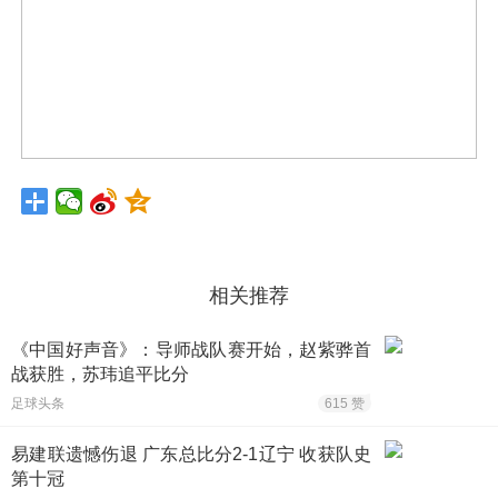
相关推荐
《中国好声音》：导师战队赛开始，赵紫骅首
战获胜，苏玮追平比分
足球头条
615 赞
易建联遗憾伤退 广东总比分2-1辽宁 收获队史
第十冠