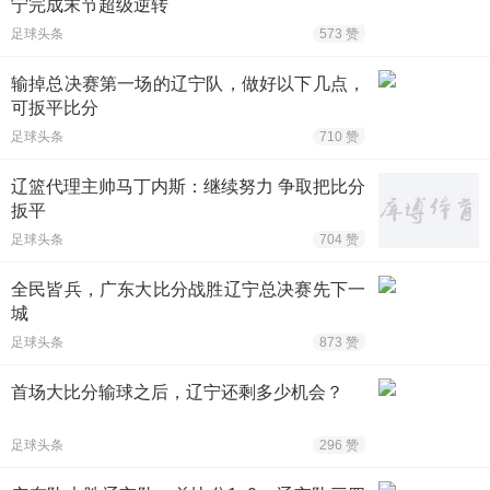
宁完成末节超级逆转
足球头条
573 赞
输掉总决赛第一场的辽宁队，做好以下几点，
可扳平比分
足球头条
710 赞
辽篮代理主帅马丁内斯：继续努力 争取把比分
扳平
足球头条
704 赞
全民皆兵，广东大比分战胜辽宁总决赛先下一
城
足球头条
873 赞
首场大比分输球之后，辽宁还剩多少机会？
足球头条
296 赞