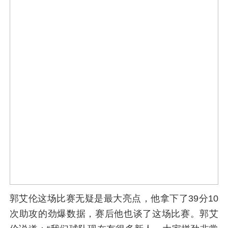
郭艾伦这场比赛无疑是最大亮点，他拿下了39分10
次助攻的劲爆数据，赛后他也谈了这场比赛。郭艾