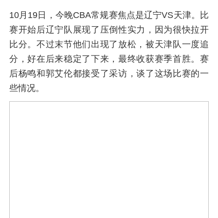
10月19日，今晚CBA常规赛焦点是辽宁VS天津。比
赛开始后辽宁队展现了压倒性实力，因为很快拉开
比分。不过末节他们出现了放松，被天津队一度追
分，好在后来稳定了下来，最终收获赛季首胜。赛
后杨鸣和郭艾伦都接受了采访，谈了这场比赛的一
些情况。