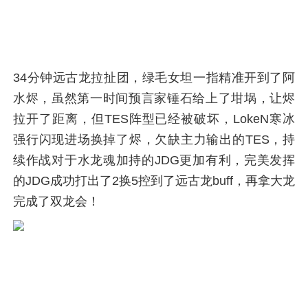
34分钟远古龙拉扯团，绿毛女坦一指精准开到了阿
水烬，虽然第一时间预言家锤石给上了坩埚，让烬
拉开了距离，但TES阵型已经被破坏，LokeN寒冰
强行闪现进场换掉了烬，欠缺主力输出的TES，持
续作战对于水龙魂加持的JDG更加有利，完美发挥
的JDG成功打出了2换5控到了远古龙buff，再拿大龙
完成了双龙会！