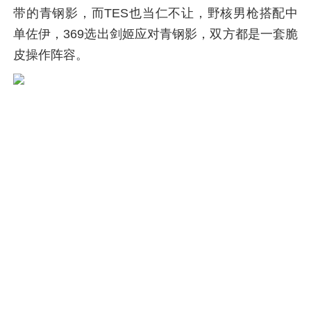
带的青钢影，而TES也当仁不让，野核男枪搭配中
单佐伊，369选出剑姬应对青钢影，双方都是一套脆
皮操作阵容。