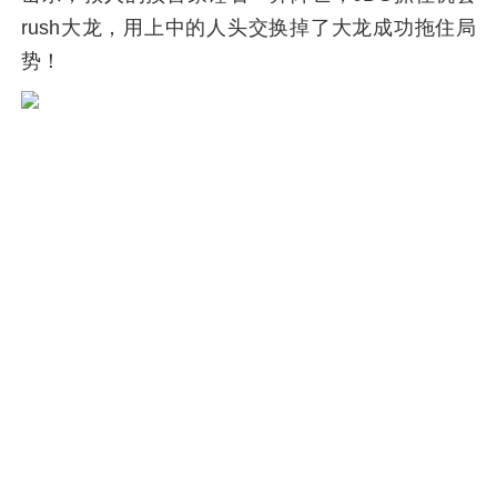
rush大龙，用上中的人头交换掉了大龙成功拖住局
势！