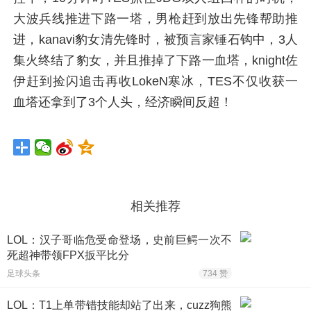
大波兵线推进下路一塔，男枪赶到放出先锋帮助推
进，kanavi豹女清先锋时，被预言家锤石钩中，3人
集火终结了豹女，并且推掉了下路一血塔，knight佐
伊赶到捡闪追击再收LokeN寒冰，TES不仅收获一
血塔还拿到了3个人头，经济瞬间反超！
相关推荐
LOL：汉子哥临危受命登场，史前巨鳄一次不
死超神带领FPX扳平比分
足球头条
734 赞
LOL：T1上单带错技能却站了出来，cuzz狗熊