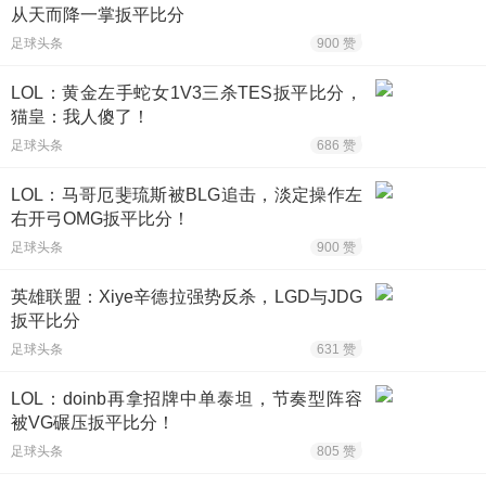
从天而降一掌扳平比分
足球头条
900 赞
LOL：黄金左手蛇女1V3三杀TES扳平比分，
猫皇：我人傻了！
足球头条
686 赞
LOL：马哥厄斐琉斯被BLG追击，淡定操作左
右开弓OMG扳平比分！
足球头条
900 赞
英雄联盟：Xiye辛德拉强势反杀，LGD与JDG
扳平比分
足球头条
631 赞
LOL：doinb再拿招牌中单泰坦，节奏型阵容
被VG碾压扳平比分！
足球头条
805 赞