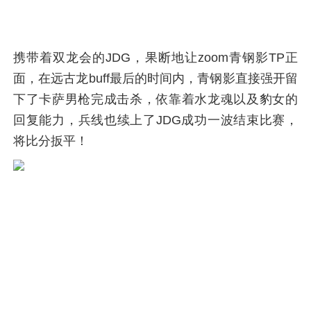
携带着双龙会的JDG，果断地让zoom青钢影TP正
面，在远古龙buff最后的时间内，青钢影直接强开留
下了卡萨男枪完成击杀，依靠着水龙魂以及豹女的
回复能力，兵线也续上了JDG成功一波结束比赛，
将比分扳平！