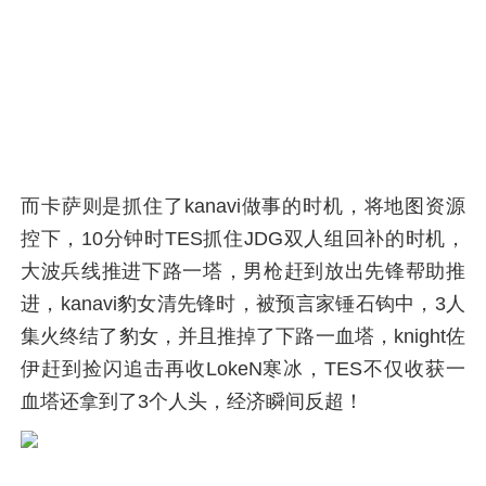
而卡萨则是抓住了kanavi做事的时机，将地图资源
控下，10分钟时TES抓住JDG双人组回补的时机，
大波兵线推进下路一塔，男枪赶到放出先锋帮助推
进，kanavi豹女清先锋时，被预言家锤石钩中，3人
集火终结了豹女，并且推掉了下路一血塔，knight佐
伊赶到捡闪追击再收LokeN寒冰，TES不仅收获一
血塔还拿到了3个人头，经济瞬间反超！