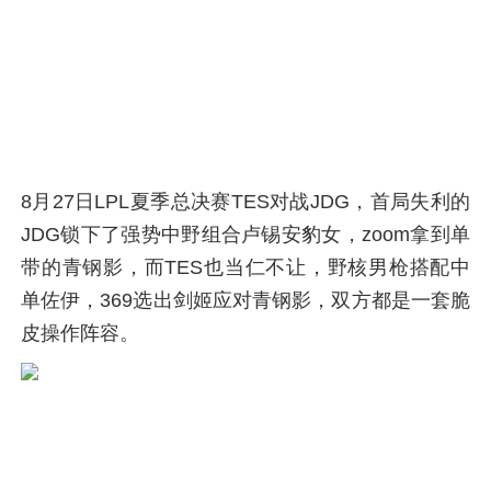
8月27日LPL夏季总决赛TES对战JDG，首局失利的
JDG锁下了强势中野组合卢锡安豹女，zoom拿到单
带的青钢影，而TES也当仁不让，野核男枪搭配中
单佐伊，369选出剑姬应对青钢影，双方都是一套脆
皮操作阵容。