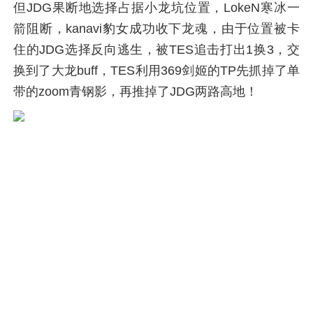
但JDG果断地选择占据小龙坑位置，LokeN寒冰一
箭阻断，kanavi豹女成功收下龙魂，由于位置被卡
住的JDG选择反向逃生，被TES追击打出1换3，交
换到了大龙buff，TES利用369剑姬的TP先抓掉了单
带的zoom青钢影，再推掉了JDG两路高地！