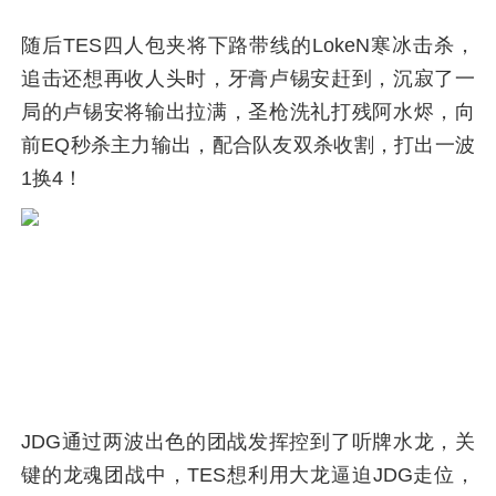
随后TES四人包夹将下路带线的LokeN寒冰击杀，
追击还想再收人头时，牙膏卢锡安赶到，沉寂了一
局的卢锡安将输出拉满，圣枪洗礼打残阿水烬，向
前EQ秒杀主力输出，配合队友双杀收割，打出一波
1换4！
JDG通过两波出色的团战发挥控到了听牌水龙，关
键的龙魂团战中，TES想利用大龙逼迫JDG走位，