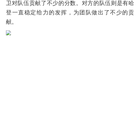
卫对队伍贡献了不少的分数。对方的队伍则是有哈
登一直稳定给力的发挥，为团队做出了不少的贡
献。