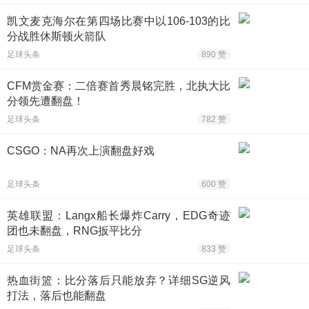
凯文麦克海尔在第四场比赛中以106-103的比
分战胜休斯顿火箭队
足球头条
890 赞
CFM赏金赛：二倍赛首秀晨铭完胜，北执大比
分领先遭翻盘！
足球头条
782 赞
CSGO：NA再次上演翻盘好戏
足球头条
600 赞
英雄联盟：Langx船长爆炸Carry，EDG奇迹
团也未翻盘，RNG扳平比分
足球头条
833 赞
热血街篮：比分落后只能放弃？详细SG逆风
打法，落后也能翻盘