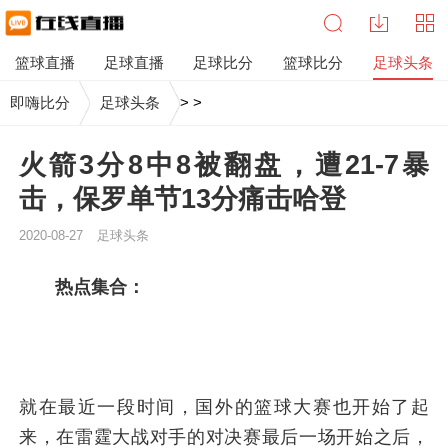
篮球直播
足球直播
足球比分
篮球比分
足球头条
即嗨比分
足球头条
>
>
火箭3分8中8被翻盘，遭21-7暴
击，保罗单节13分痛击哈登
2020-08-27
足球头条
热点集合：
就在最近一段时间，国外的篮球大赛也开始了起
来，在雷霆大战对手的对决赛最后一场开始之后，