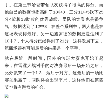
手。在第三节哈登带领队友获得了很高的得分。而
他自己的数据也提高到了18中8，三分11中5砍下25
分4篮板13助攻的优秀战绩。团队的戈登也是很争
气，数据达到了12中8，在整个系列中，两人也是在
这场表现得最好。另一边施罗德的数据更是达到了
10中7，个人得分已经得到了21分，这样发展下去，
第四场很有可能最后的结果是一个平手。
就在最近一段时间，国外的篮球大赛也开始了起
来，在雷霆大战对手的对决赛最后一场开始之后，
比分就来了一个1:3，落后于对方。这最后的一场比
赛如果赢了，两队将会出现平局，这样他们在第四
节也将有翻盘的机会。