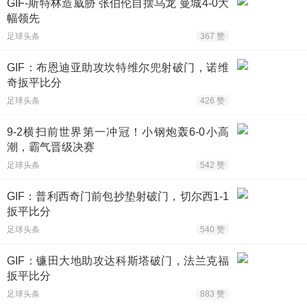
GIF-斯特林造威胁 张伯伦自摆乌龙 曼城4-0大
幅领先
足球头条
367 赞
GIF：布恩迪亚助攻坎特维尔兜射破门，诺维
奇扳平比分
足球头条
426 赞
9-2横扫前世界第一冲冠！小钢炮轰6-0小高
潮，霸气晋级决赛
足球头条
542 赞
GIF：普利西奇门前包抄垫射破门，切尔西1-1
扳平比分
足球头条
540 赞
GIF：镰田大地助攻达科斯塔破门，法兰克福
扳平比分
足球头条
883 赞