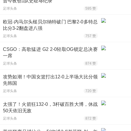
普今夜创1队史耻辱纪录
足球头条
595 赞
欧冠-内马尔头槌贝尔纳特破门 巴黎2-0多特总
比分3-2翻盘进八强
足球头条
757 赞
CSGO：高歌猛进 G2 2-0轻取OG锁定总决赛
一席
足球头条
874 赞
攻势如潮！中国女篮打出12-0上半场大比分领
先韩国
足球头条
720 赞
太强了！火箭狂132-0，3杆破百胜大博，休战
50天依旧无敌
足球头条
872 赞