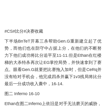
#CS#比分#决赛收藏
下半场BnTeT开幕三杀帮助Gen.G重新建立起了优
势，而他们也在防守中占据上分，在他们的不断努
力下他们成功将比分追平至11-11.但是Ethan在红楼
梯的大杀特杀再次让EG掌控局势，并快速拿到了赛
点。眼看Gen.G就要把比赛拖入加时，但是CeRq并
没有给对手机会，他完成四杀并赢下1v3残局将比分
最后一分成功收入囊中，16-14.
图二 Inferno 16-10
Ethan在图二Inferno上依旧是对手无法磨灭的威胁，