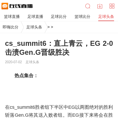
篮球直播
足球直播
足球比分
篮球比分
足球头条
即嗨比分
足球头条
>
>
cs_summit6：直上青云，EG 2-0
击溃Gen.G晋级胜决
2020-07-02
足球头条
热点集合：
在cs_summit6胜者组下半区中EG以两图绝对的胜利
斩落Gen.G将其送入败者组。而EG接下来将会在胜