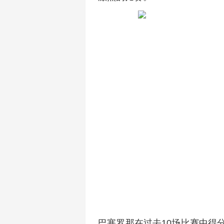
巴塞罗那在过去10场比赛中得