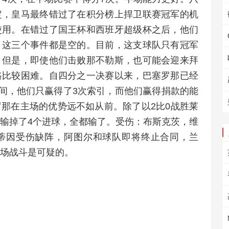
定，皇马最终错过了在积分榜上捍卫联赛冠军的机
使用。在错过了国王杯和西班牙超级杯之后，他们
。这三个事件都是空的。目前，这支球队只有冠军
。但是，即使他们击败那不勒斯，也可能会迎来拜
路比较困难。自四分之一决赛以来，巴塞罗那已经
期间，他们只赢得了3次索引，而他们赢得捐款的能
那在主场的优势远不如从前。除了以2比0战胜莱
输掉了4个进球，全都输了。受伤：布斯克茨，维
蒂因受伤缺阵，阿图尔和球队即将终止合同，兰
场战斗是可疑的。