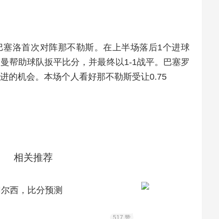
巴塞洛首次对阵那不勒斯。在上半场落后1个进球
曼帮助球队扳平比分，并最终以1-1战平。巴塞罗
进的机会。本场个人看好那不勒斯受让0.75
相关推荐
切尔西，比分预测
517 赞