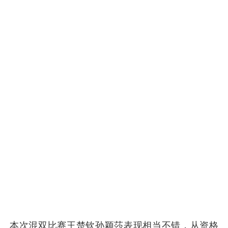
本次混双比赛王楚钦孙颖莎表现相当不错，从资格