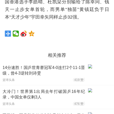
国香港选手李皓晴、杜凯琹分别输给了陈幸同、钱
天一止步女单首轮，而男单“独苗”黄镇廷负于日
本“天才少年”宇田幸矢同样止步32强。
相关推荐
14分速胜！国乒世青赛冠军4-0连打2个11-1晋
级，曾4-3逆转刘诗雯
篮球头条
419 赞
大冷门！世界第1出局去年打破国乒16年纪
录，中国女单仅剩3人
篮球头条
476 赞