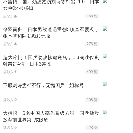
不留情！国乒劲敌效仿刘诗雯打出11:0，日本
女单0:4被横扫
篮球头条
168 赞
铩羽而归！日本男线遭遇重创3项全军覆没，
张本智和队友颗粒无收
篮球头条
276 赞
超大冷门！国乒劲敌惨遭逆转，1-3淘汰仅剩
独苗进4强，日本3连胜
篮球头条
499 赞
不服刘诗雯都不行，无愧国乒一姐称号
篮球头条
108 赞
大捷报！6名中国人率先晋级八强，国乒劲敌
放弃前世界第1成败笔
篮球头条
528 赞